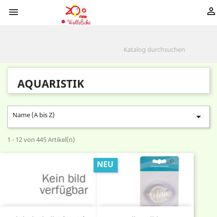


AQUARISTIK
Name (A bis Z)

1 - 12 von 445 Artikel(n)
NEU